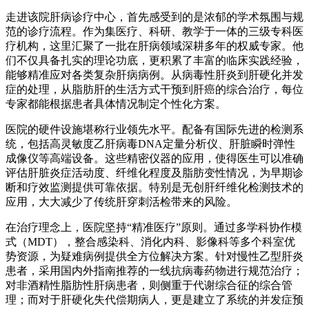
走进该院肝病诊疗中心，首先感受到的是浓郁的学术氛围与规
范的诊疗流程。作为集医疗、科研、教学于一体的三级专科医
疗机构，这里汇聚了一批在肝病领域深耕多年的权威专家。他
们不仅具备扎实的理论功底，更积累了丰富的临床实践经验，
能够精准应对各类复杂肝病病例。从病毒性肝炎到肝硬化并发
症的处理，从脂肪肝的生活方式干预到肝癌的综合治疗，每位
专家都能根据患者具体情况制定个性化方案。
医院的硬件设施堪称行业领先水平。配备有国际先进的检测系
统，包括高灵敏度乙肝病毒DNA定量分析仪、肝脏瞬时弹性
成像仪等高端设备。这些精密仪器的应用，使得医生可以准确
评估肝脏炎症活动度、纤维化程度及脂肪变性情况，为早期诊
断和疗效监测提供可靠依据。特别是无创肝纤维化检测技术的
应用，大大减少了传统肝穿刺活检带来的风险。
在治疗理念上，医院坚持“精准医疗”原则。通过多学科协作模
式（MDT），整合感染科、消化内科、影像科等多个科室优
势资源，为疑难病例提供全方位解决方案。针对慢性乙型肝炎
患者，采用国内外指南推荐的一线抗病毒药物进行规范治疗；
对非酒精性脂肪性肝病患者，则侧重于代谢综合征的综合管
理；而对于肝硬化失代偿期病人，更是建立了系统的并发症预