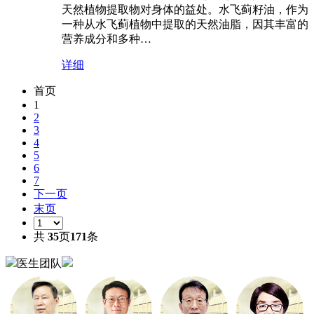
天然植物提取物对身体的益处。水飞蓟籽油，作为
一种从水飞蓟植物中提取的天然油脂，因其丰富的
营养成分和多种…
详细
首页
1
2
3
4
5
6
7
下一页
末页
共
35
页
171
条
医生团队