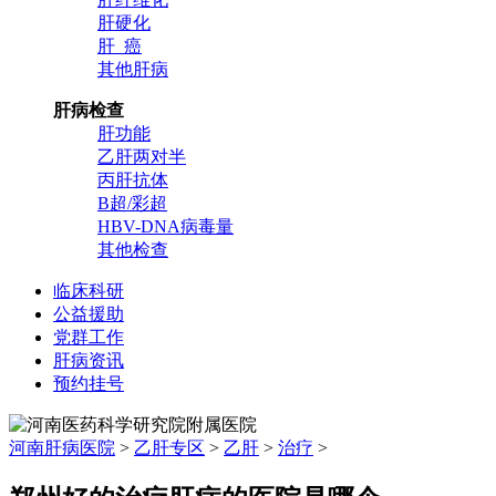
肝硬化
肝 癌
其他肝病
肝病检查
肝功能
乙肝两对半
丙肝抗体
B超/彩超
HBV-DNA病毒量
其他检查
临床科研
公益援助
党群工作
肝病资讯
预约挂号
河南肝病医院
>
乙肝专区
>
乙肝
>
治疗
>