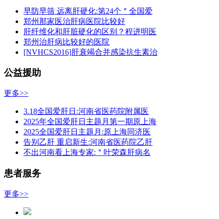
早防早筛 远离肝硬化:第24个＂全国爱
郑州那家医治肝病医院比较好
肝纤维化和肝脏硬化的区别？程进明医
郑州治肝病比较好的医院
[NVHCS2016]肝衰竭合并感染抗生素治
公益援助
更多>>
3.18全国爱肝日:河南省医药院附属医
2025年全国爱肝日主题月第一期原上海
2025全国爱肝日主题月:原上海同济医
告别乙肝 重启新生:河南省医药院乙肝
不出河南看上海专家:＂叶荣森肝病名
患者服务
更多>>