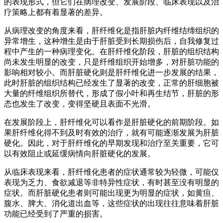
的表现形式，但它们在病理改变、发展阶段、临床表现以及治
疗策略上都有着显著的差异。
从病理改变的角度来看，肝纤维化是指肝脏内纤维结缔组织的
异常增生，这种增生是由于肝脏受到长期损伤后，自我修复过
程中产生的一种病理变化。在肝纤维化阶段，肝脏的组织结构
尚未发生明显的改变，只是纤维组织开始增多，对肝脏功能的
影响相对较小。而肝脏硬化则是肝纤维化进一步发展的结果，
此时肝脏的组织结构已经发生了显著的改变，正常的肝细胞被
大量的纤维组织所替代，形成了假小叶和再生结节，肝脏的形
态也发生了改变，变得坚硬且表面不光滑。
在发展阶段上，肝纤维化可以看作是肝脏硬化的前期阶段。如
果肝纤维化得不到及时有效的治疗，就有可能逐渐发展为肝脏
硬化。因此，对于肝纤维化的早期发现和治疗至关重要，它可
以有效阻止或延缓病情向肝脏硬化的发展。
从临床表现来看，肝纤维化患者的症状通常较为轻微，可能仅
表现为乏力、食欲减退等非特异性症状，有时甚至没有明显的
症状。而肝脏硬化患者则可能出现更为明显的症状，如黄疸、
腹水、脾大、消化道出血等，这些症状的出现往往意味着肝脏
功能已经受到了严重的损害。