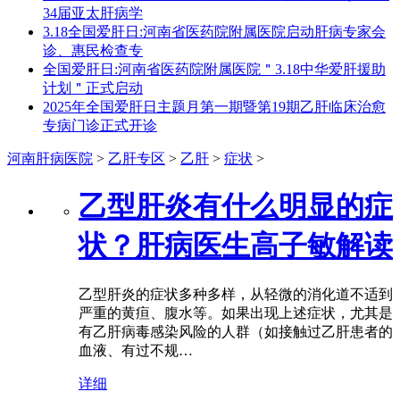
34届亚太肝病学
3.18全国爱肝日:河南省医药院附属医院启动肝病专家会
诊、惠民检查专
全国爱肝日:河南省医药院附属医院＂3.18中华爱肝援助
计划＂正式启动
2025年全国爱肝日主题月第一期暨第19期乙肝临床治愈
专病门诊正式开诊
河南肝病医院
>
乙肝专区
>
乙肝
>
症状
>
乙型肝炎有什么明显的症
状？肝病医生高子敏解读
乙型肝炎的症状多种多样，从轻微的消化道不适到
严重的黄疸、腹水等。如果出现上述症状，尤其是
有乙肝病毒感染风险的人群（如接触过乙肝患者的
血液、有过不规…
详细