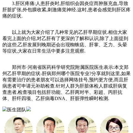
3.肝区疼痛:人患肝炎时,肝组织会因炎症而肿胀充血,导致
肝脏扩张,外包膜收紧,刺激痛觉神经.这时,患者会感觉到肝区疼
痛的症状.
以上就为大家介绍了几种常见的乙肝早期症状.相信大家
看完上面的介绍,对乙肝有了更深的了解和认识,除了上面提到
的这些,乙肝发展到晚期还会出现蜘蛛痣、肝掌、乏力、头晕
等症状,大家在日常生活中要多注意观察.
郑州市·河南省医药科学研究院附属医院医生表示:本文郑
州乙肝早期的症状-肝病郑州哪个医院专业?分享就到这里,如果
有需要治疗的患者朋友可以选择网络挂号,预约更方便,而且肝
病患者可申请元补助检查.针对人群为肝脏体检人群或肝病复
查患者,检查项目包括肝功能、乙肝两对半、彩超、丙肝抗
体、肝纤四项、乙肝病毒DNA、肝脏弹性瞬时检测.
医生团队