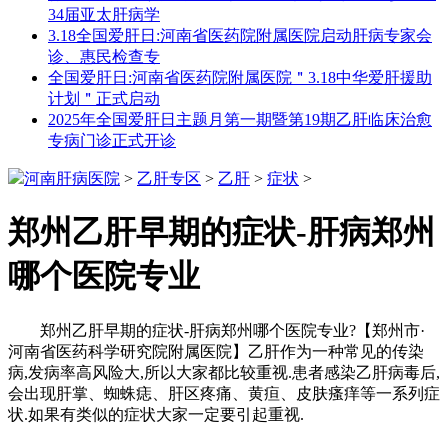
34届亚太肝病学
3.18全国爱肝日:河南省医药院附属医院启动肝病专家会
诊、惠民检查专
全国爱肝日:河南省医药院附属医院＂3.18中华爱肝援助
计划＂正式启动
2025年全国爱肝日主题月第一期暨第19期乙肝临床治愈
专病门诊正式开诊
河南肝病医院
>
乙肝专区
>
乙肝
>
症状
>
郑州乙肝早期的症状-肝病郑州
哪个医院专业
郑州乙肝早期的症状-肝病郑州哪个医院专业?【郑州市·
河南省医药科学研究院附属医院】乙肝作为一种常见的传染
病,发病率高风险大,所以大家都比较重视.患者感染乙肝病毒后,
会出现肝掌、蜘蛛痣、肝区疼痛、黄疸、皮肤瘙痒等一系列症
状.如果有类似的症状大家一定要引起重视.