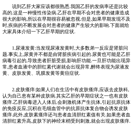
说到乙肝大家应该都很熟悉.我国乙肝的发病率还是比较
高的.这是一种慢性传染病.乙肝在早期不会对患者的健康造成
很大的影响,所以在早期很容易被忽视.但是,如果早期发现不及
时,疾病的不断发展会对患者的健康产生较大的影响.下面就给
大家具体介绍一下乙肝早期的症状.
1.尿液发黄:当发现尿液发黄时,大多数弟一反应是肾脏问
题.事实上,尿黄并不都是由肾脏疾病引起的.尿黄也可能是乙肝
病毒引起的,导致患者肝脏受损,影响肝功能.一旦肝功能出现异
常,患者血液中的胆红素代谢就会出现异常,醉终表现为尿液发
黄、皮肤发黄、巩膜发黄等黄疸症状.
2.皮肤瘙痒:如果人们在生活中有皮肤瘙痒,应该去皮肤科,
认为自己患有某种皮肤病.其实乙肝的早期症状之一也有皮肤
瘙痒.乙肝病毒进入人体后,会刺激机体产生抗体,引起抗原抗体
的免疫反应,沉积在毛细血管中的抗原抗体复合物会诱发皮肤
瘙痒.此外,皮肤素瘙痒还与患者血清胆红素值有关.如果患者血
清胆红素升高,皮肤下的神经末梢受到刺激,就会出现皮肤瘙痒.