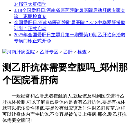
34届亚太肝病学
3.18全国爱肝日:河南省医药院附属医院启动肝病专家会
诊、惠民检查专
全国爱肝日:河南省医药院附属医院＂3.18中华爱肝援助
计划＂正式启动
2025年全国爱肝日主题月第一期暨第19期乙肝临床治愈
专病门诊正式开诊
河南肝病医院
>
乙肝专区
>
乙肝
>
检查
>
测乙肝抗体需要空腹吗_郑州那
个医院看肝病
一般经常和乙肝患者接触的人,就应该及时到医院进行乙
肝抗体检测,可以了解自己身体内是否有乙肝抗体,要是有抗体
就可以把传染性降低,要是没有就应该及时注射乙肝疫苗,这样
可以让身体内产生抗体,不会容易被传染上疾病,那么,测乙肝抗
体需要空腹吗?