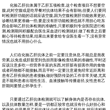
化验乙肝抗体属于乙肝五项检查,这个检查项目不想要空
腹,此时空腹或是吃早餐对抗体结果不会有影响,但要人们要同
时检测肝功能的话就应该空腹,因为空腹检测肝功能效果更好,
诊断结果更准确一些,要是没有肝功能检测也就不用担心吃东
西会影响乙肝抗体检测的准确性,只要积极到专业医院进行检
测,检测期间积极配合医生采血进行检测就好,做了检查之后要
耐心等待检查结果,结果出来要拿给专业医生看一下,没有异常
情况也就不用担心什么.
人们在化验乙肝抗体之前一定要注意休息,不能总是熬夜
劳累,以免造成肝脏受到负担而影像检查结果的准确性,平时还
应该注意多吃一些营养丰富的东西,对肝脏有损害作用的食物
或者药物都不能接触,而且平时一定要注意避免经常近距离和
患有乙肝疾病的患者接触,做好预防传染的工作非常关键,尤其
是不能和患者出现性生活、血液接触等传播途径,女性患有乙
肝期间要禁止怀孕生子.
只要通过乙肝抗体检测就可以了解身体内是否存在抗体,
以及抗体数量怎样,要是一切都正较常也就没有什么好担心和
紧张的,但是要是乙肝抗体比少或者没有乙肝抗体,就应该积极