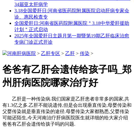
34届亚太肝病学
3.18全国爱肝日:河南省医药院附属医院启动肝病专家会
诊、惠民检查专
全国爱肝日:河南省医药院附属医院＂3.18中华爱肝援助
计划＂正式启动
2025年全国爱肝日主题月第一期暨第19期乙肝临床治愈
专病门诊正式开诊
河南肝病医院
>
乙肝专区
>
乙肝
>
传染
>
爸爸有乙肝会遗传给孩子吗_郑
州肝病医院哪家治疗好
乙肝是一种传染病.我们国家是乙肝患者非常多的国家,共
有1.3亿之多.乙肝不能说遗传,但是会出现垂直传染,母婴传染和
父婴传染就是垂直传染的途径.母婴传染大家都熟悉,父婴传染
可能还陌生,今天河南治疗肝病医院医生就详细的给大家介绍
爸爸有乙肝会遗传给孩子吗的问题.