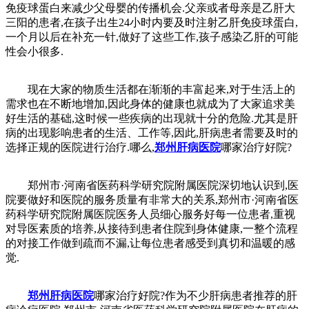
免疫球蛋白来减少父母婴的传播机会.父亲或者母亲是乙肝大
三阳的患者,在孩子出生24小时内要及时注射乙肝免疫球蛋白,
一个月以后在补充一针,做好了这些工作,孩子感染乙肝的可能
性会小很多.
现在大家的物质生活都在渐渐的丰富起来,对于生活上的
需求也在不断地增加,因此身体的健康也就成为了大家追求美
好生活的基础,这时候一些疾病的出现就十分的危险.尤其是肝
病的出现影响患者的生活、工作等,因此,肝病患者需要及时的
选择正规的医院进行治疗.哪么,
郑州肝病医院
哪家治疗好院?
郑州市·河南省医药科学研究院附属医院深切地认识到,医
院要做好和医院的服务质量有非常大的关系,郑州市·河南省医
药科学研究院附属医院医务人员细心服务好每一位患者,重视
对导医素质的培养,从接待到患者住院到身体健康,一整个流程
的对接工作做到疏而不漏,让每位患者感受到真切和温暖的感
觉.
郑州肝病医院
哪家治疗好院?作为不少肝病患者推荐的肝