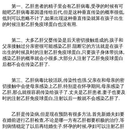
第一、乙肝患者的精子里会有乙肝病毒,受孕的时候有可
能吧乙肝病毒基因遗传给后代,但是这种垂直传染的概率很低,
低到可以忽略不计了,如果出现这种垂直传染就算在孩子出生
的时候注射乙肝免疫球蛋白也没有用.
第二、大多乙肝父婴传染是后天密切接触造成的,孩子和
父亲接触过分亲密很可能感染乙肝.阻断它的方法就是在孩子
出生的时候及时的注射乙肝免疫球蛋白,只要孩子身体带抗体,
感染乙肝的概率就会小很多,大部分人注射了乙肝免疫球蛋白
后都不会在传染乙肝了.
第三、乙肝病毒比较活跃,传染性也强.父亲在和母亲的密
切接触中会使母亲感染上乙肝,特别是在怀孕期间,母亲感染了
乙肝,那么就很容易传染给孩子了.丈夫是乙肝患者,妻子也要及
时的注射乙肝免疫球蛋白,注射以后一般就不会感染乙肝了.
乙肝是传染病,但是现在预防有很多方法.首先新婚夫妇要
在婚前进行乙肝检查,不论是哪一方有乙肝都要积极的治疗,等
到病情稳定了以后再结婚生子.怀孕的时候,孕妇可以注射乙肝