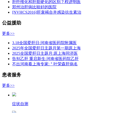
肝纤维化和肝脏硬化的区别？程进明医
郑州治肝病比较好的医院
[NVHCS2016]肝衰竭合并感染抗生素治
公益援助
更多>>
3.18全国爱肝日:河南省医药院附属医
2025年全国爱肝日主题月第一期原上海
2025全国爱肝日主题月:原上海同济医
告别乙肝 重启新生:河南省医药院乙肝
不出河南看上海专家:＂叶荣森肝病名
患者服务
更多>>
症状自测