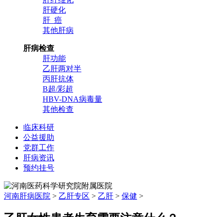
肝硬化
肝 癌
其他肝病
肝病检查
肝功能
乙肝两对半
丙肝抗体
B超/彩超
HBV-DNA病毒量
其他检查
临床科研
公益援助
党群工作
肝病资讯
预约挂号
河南肝病医院
>
乙肝专区
>
乙肝
>
保健
>