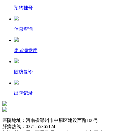
预约挂号
信息查询
患者满意度
随访复诊
出院记录
医院地址：河南省郑州市中原区建设西路106号
肝病热线：0371-55365124