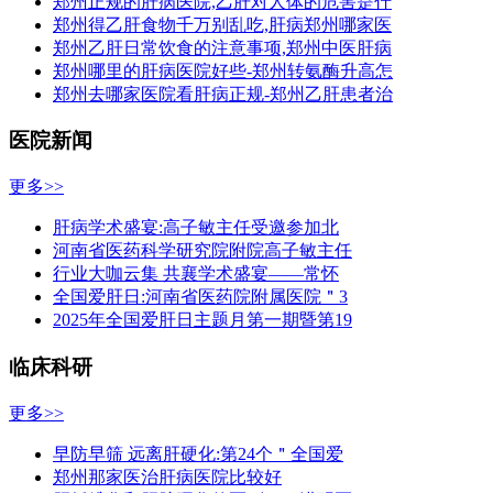
郑州正规的肝病医院,乙肝对人体的危害是什
郑州得乙肝食物千万别乱吃,肝病郑州哪家医
郑州乙肝日常饮食的注意事项,郑州中医肝病
郑州哪里的肝病医院好些-郑州转氨酶升高怎
郑州去哪家医院看肝病正规-郑州乙肝患者治
医院新闻
更多>>
肝病学术盛宴:高子敏主任受邀参加北
河南省医药科学研究院附院高子敏主任
行业大咖云集 共襄学术盛宴——常怀
全国爱肝日:河南省医药院附属医院＂3
2025年全国爱肝日主题月第一期暨第19
临床科研
更多>>
早防早筛 远离肝硬化:第24个＂全国爱
郑州那家医治肝病医院比较好